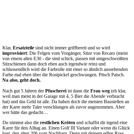
Klar,
Ersatzteile
sind nicht immer griffbereit und so wird
improvisiert
: Die Felgen vom Vorgänger, Sitze von Recaro (meist
von einem alten E30 - die sind schick, passen mit umgeschweißten
Sitzschienen dann doch eben auch irgendwie rein) und
schlussendlich wird die Farbrolle mit einer so ähnlich aussehenden
Farbe mal eben über die Rostpickel geschwungen. Pitsch Patsch.
Na also, geht doch.
Nach gut 5 Jahren der
Pfuscherei
ist dann die
Frau weg
(eh klar,
weil man meist in der Garage mit 4, 5 Bier die Abende verbracht
hat) und das Geld ist alle. Da haben doch die meisten Baustellen an
der Karre mehr Taler verschlungen als zuvor angenommen. Aber
wer hätte das gedacht…
Du nimmst also die
restlichen Kröten
und schaffst dir irgend eine
Karre für den Alltag an. Einen Golf III Variant oder wenn du Glück
hast, den alten 206 vom Nachbarn. Denn mit deinem edlen Ross