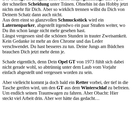
der schnellen
Scheidung
unter Tränen. Ohnehin ist das Hobby jetzt
nichts mehr für Dich. Aber so wirklich trennen willst du Dich von
Deinem Schatz dann auch nicht.
Aus dem einst so glanzvollen
Schmuckstück
wird ein
Laternenparker
, abgestellt irgendwo ein paar Straßen weiter, wo
Du ihn schon lange nicht mehr gesehen hast.
Längst vergessen sind die schönen Stunden in trauter Zweisamkeit.
Kein Gedanke ist mehr an den Chrome und das Leder
verschwendet. Du hast besseres zu tun. Deine Jungs am Büdchen
brauchen Dich jetzt mehr denn je.
Schade eigentlich, denn Dein
Opel GT
von 1973 fühlt sich dabei
nicht gerade wohl, so abtrünnig unter dem Laub vom Vorjahr
einfach abgestellt und vergessen worden zu sein.
Aber vielleicht kommt ja doch bald ein
Retter
vorbei, der tief in die
Tasche greifen wird, um den
GT
aus dem
Winterschlaf
zu befreien.
Um endlich seinen Traumwagen zu fahren. Aber Obacht: Hier
steckt viel Arbeit drin. Aber wer hätte das gedacht…